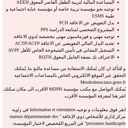
المساعدة المالية لتربية الطفل القاصر المعوق AEEH
توجيه نحو مؤسسة تربية خاصة أو مؤسسة عناية اجتماعية و 
طبية ESMS
بدل التعويض عن الاعاقة PCH
المشروع الشخصي لمتابعة الدراسة PPS
توجيه مهني و فورماسيون مهني مخصصة لذوي الاعاقة.
تجديد البدل المالي التعويضي عن الاعاقة ACTP/ACFP
التسجيل المجاني في تأمين الشيخوخة الخاص للأهل AVPF
الاعتراف بك بصفة العامل المعوق RQTH
و للتأكد ان كان يُمكنك الاستفادة من مساعدة ماليةٍ ما, يُمكنك 
التحقق عبر الموقع الالكتروني الخاص بالمساعدات الاجتماعية 
Mesdroitssociaux.gouv.fr
يُمكنك التواصل مع مكتب مؤسسة MDPH الأقرب الى مكان سكنك. 
انقر هنا لمعرفة المؤسسة الأقرب
.
انقر فوق معلومات و توجيه Information et orientation في زاوية 
مركز إداري للأشخاص ذوي الإعاقة "maison départementale des 
personnes handicapée" في المربع المُخصص لاختيار المؤسسة، 