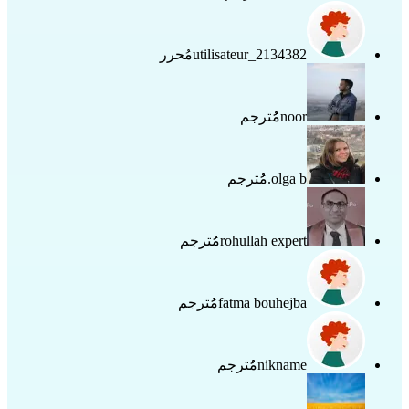
utilisateur_2134382
مُحرر
noor
مُُترجم
olga b.
مُُترجم
rohullah expert
مُُترجم
fatma bouhejba
مُُترجم
nikname
مُُترجم