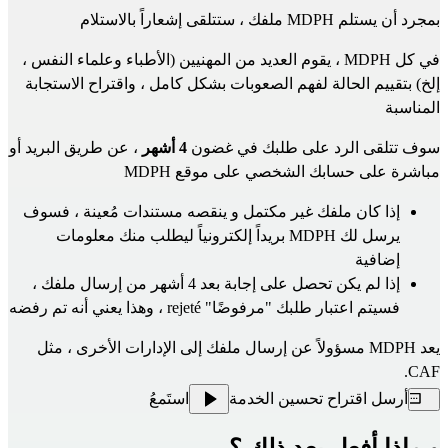
بمجرد أن يستلم MDPH ملفك ، ستتلقى إشعاراً بالاستلام
في كل MDPH ، يقوم العديد من المهنيين (الأطباء وعلماء النفس ، 
إلخ) بتقييم الحالة لفهم الصعوبات بشكل كامل ، واقتراح الاستجابة 
المناسبة
سوف تتلقى الرد على طلبك في غضون 
4 أشهر
 ، عن طريق البريد أو 
مباشرة على حسابك الشخصي 
على موقع MDPH
إذا كان ملفك غير مكتمل و ينقصه مستندات مُعينة ، فسوف 
يرسل لك MDPH بريداً إلكترونياً ليطلب منك معلومات 
إضافية
إذا لم يكن تحصل على إجابة بعد 4 أشهر من إرسال ملفك ، 
فسيتم اعتبار طلبك "مرفوضًا" rejeté ، وهذا يعني أنه تم رفضه
يعد MDPH مسؤولاً عن إرسال ملفك إلى الإدارات الأخرى ، مثل 
CAF.
أرسل اقتراح تحسين الخدمة
استَمعُ