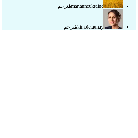
marianneukraine
مُُترجم
kim.delaunay
مُُترجم