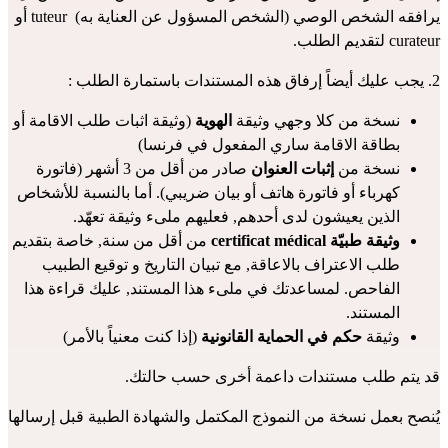
يرافقه الشخص الوصي (الشخص المسؤول عن العناية به)  tuteur أو 
curateur لتقديم الطلب.
2. يجب عليك أيضاً إرفاق هذه المستندات باستمارة الطلب :
نسخة من كلا وجهي وثيقة
 الهوية
 (وثيقة اثبات طلب الاقامة أو 
بطاقة الاقامة ساري المفعول في فرنسا)
نسخة من
 إثبات العنوان
 صادر من أقل من 3 أشهر (فاتورة 
كهرباء أو فاتورة هاتف أو بيان ضريبي). أما بالنسبة للأشخاص 
الذين يعيشون لدى أحدهم, فعليهم ملىء 
وثيقة تعهّد
.
وثيقة طبيّة certificat médical
 من أقل من سنة, 
خاصة بتقديم 
طلب الاعتراف بالاعاقة
, مع تبيان التاريخ و توقيع الطبيب 
الفاحص. لمساعدتك في ملىء هذا المستند, 
عليك قراءة هذا 
المستند
.
وثيقة 
حكم في الحماية القانونية
 (إذا كنت معنياً بالأمر)
قد يتم طلب مستندات داعمة أخرى حسب حالتك.
يُنصح بعمل نسخة من النموذج المكتمل والشهادة الطبية قبل إرسالها