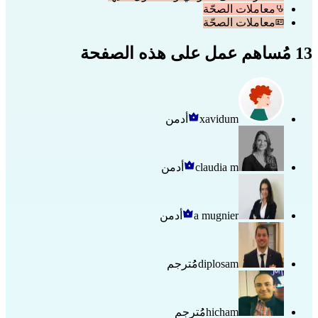
معاملات الصحّة
معاملات الصحّة
13 مُساهم عمل على هذه الصفحة
xavidum
أدمن
claudia m
أدمن
a mugnier
أدمن
diplosam
مُُترجم
hicham
مُُترجم