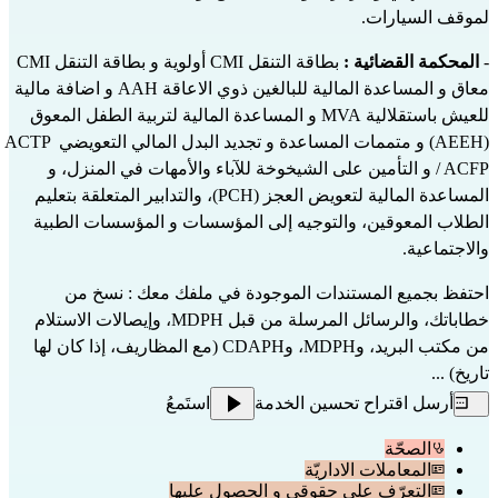
لموقف السيارات.
- 
المحكمة القضائية :
 بطاقة التنقل CMI أولوية و بطاقة التنقل CMI 
معاق و المساعدة المالية للبالغين ذوي الاعاقة AAH و اضافة مالية 
للعيش باستقلالية MVA و المساعدة المالية لتربية الطفل المعوق 
(AEEH) و متممات المساعدة و تجديد البدل المالي التعويضي ACTP 
/ ACFP و التأمين على الشيخوخة للآباء والأمهات في المنزل، و 
المساعدة المالية لتعويض العجز (PCH)، والتدابير المتعلقة بتعليم 
الطلاب المعوقين، والتوجيه إلى المؤسسات و المؤسسات الطبية 
والاجتماعية.
احتفظ بجميع المستندات الموجودة في ملفك معك : نسخ من 
خطاباتك، والرسائل المرسلة من قبل MDPH، وإيصالات الاستلام 
من مكتب البريد، وMDPH، وCDAPH (مع المظاريف، إذا كان لها 
تاريخ) ...
أرسل اقتراح تحسين الخدمة
استَمعُ
الصحّة
المعاملات الاداريّة
التعرّف على حقوقي و الحصول عليها