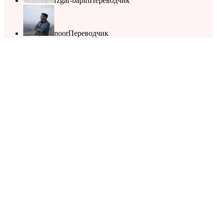
rzgar-bapiri
Переводчик
noor
Переводчик