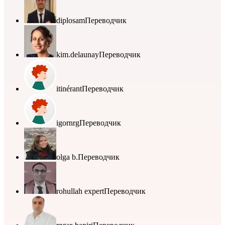
diplosam
Переводчик
kim.delaunay
Переводчик
itinérant
Переводчик
igornrg
Переводчик
olga b.
Переводчик
rohullah expert
Переводчик