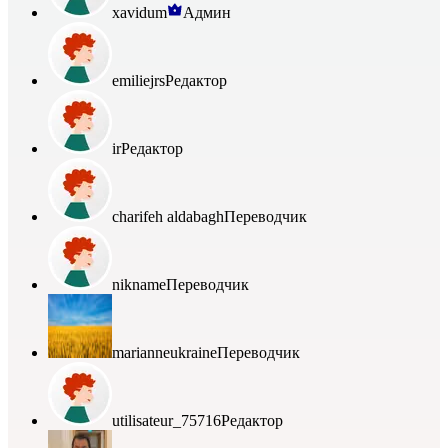
xavidum
Админ
emiliejrs
Редактор
ir
Редактор
charifeh aldabagh
Переводчик
nikname
Переводчик
marianneukraine
Переводчик
utilisateur_75716
Редактор