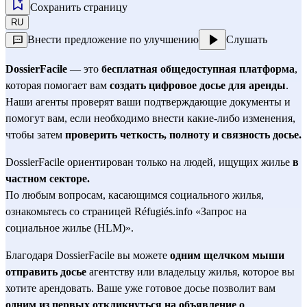
Сохранить страницу
RU
Внести предложение по улучшению
Слушать
DossierFacile
 — это 
бесплатная общедоступная платформа
, 
которая помогает вам 
создать цифровое досье для аренды
. 
Наши агенты проверят ваши подтверждающие документы и 
помогут вам, если необходимо внести какие-либо изменения, 
чтобы затем 
проверить четкость, полноту и связность досье.
DossierFacile ориентирован только на людей, ищущих жилье 
в 
частном секторе.
По любым вопросам, касающимся социального жилья, 
ознакомьтесь со 
страницей Réfugiés.info «Запрос на 
социальное жилье (HLM)».
Благодаря DossierFacile вы можете 
одним щелчком мыши 
отправить досье
 агентству или владельцу жилья, которое вы 
хотите арендовать. Ваше уже готовое досье позволит вам 
одним из первых откликнуться на объявление о 