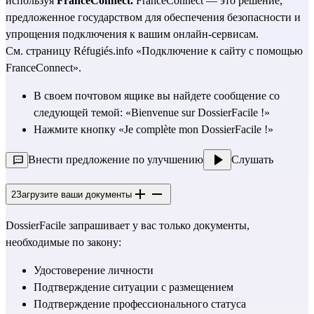
используя 
FranceConnect.
 FranceConnect — это решение, 
предложенное государством для обеспечения безопасности и 
упрощения подключения к вашим онлайн-сервисам.
См. страницу Réfugiés.info «Подключение к сайту с помощью 
FranceConnect».
В своем почтовом ящике вы найдете сообщение со 
следующей темой: «Bienvenue sur DossierFacile !»
Нажмите кнопку «Je complète mon DossierFacile !»
Внести предложение по улучшению
Слушать
2
Загрузите ваши документы
DossierFacile запрашивает у вас только документы, 
необходимые по 
закону
:
Удостоверение личности
Подтверждение ситуации с размещением
Подтверждение профессионального статуса