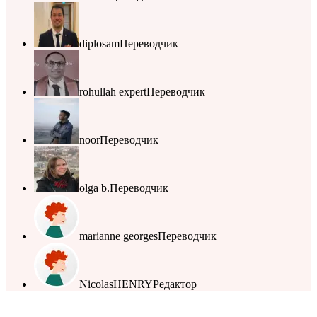
diplosam
Переводчик
rohullah expert
Переводчик
noor
Переводчик
olga b.
Переводчик
marianne georges
Переводчик
NicolasHENRY
Редактор