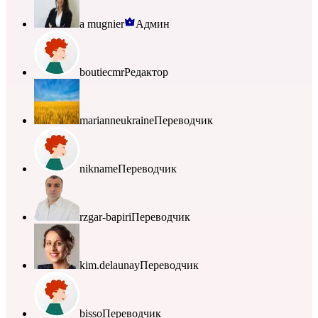
a mugnier
Админ
boutiecmr
Редактор
marianneukraine
Переводчик
nikname
Переводчик
rzgar-bapiri
Переводчик
kim.delaunay
Переводчик
bisso
Переводчик