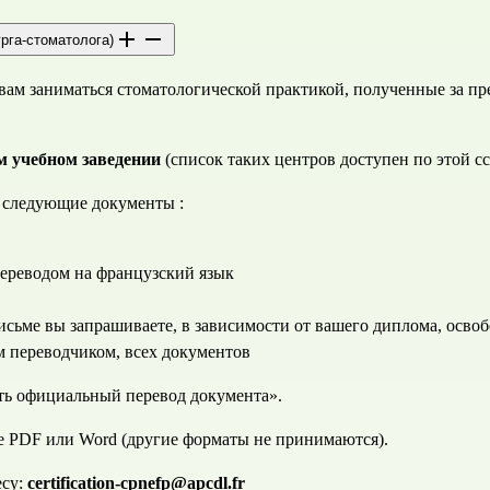
рга-стоматолога)
ам заниматься стоматологической практикой, полученные за пре
м учебном заведении
 (список таких центров доступен 
по этой с
ь следующие документы :
ереводом на французский язык
исьме вы запрашиваете, в зависимости от вашего диплома, осво
 переводчиком, всех документов
ть официальный перевод документа».
е PDF или Word (другие форматы не принимаются).
су:
certification-cpnefp@apcdl.fr