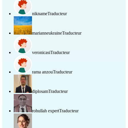
nikname
Traducteur
marianneukraine
Traducteur
veronicasi
Traducteur
rama anzou
Traducteur
diplosam
Traducteur
rohullah expert
Traducteur