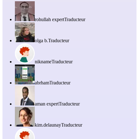
rohullah expert
Traducteur
olga b.
Traducteur
nikname
Traducteur
abrham
Traducteur
aman expert
Traducteur
kim.delaunay
Traducteur