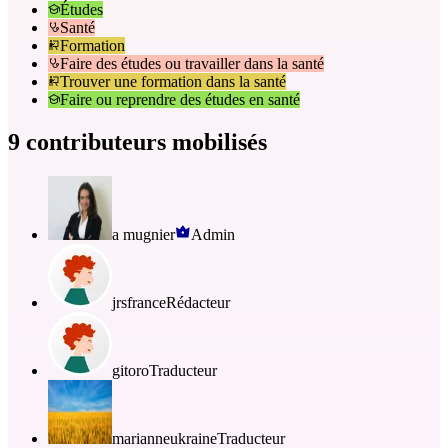
Études
Santé
Formation
Faire des études ou travailler dans la santé
Trouver une formation dans la santé
Faire ou reprendre des études en santé
9 contributeurs mobilisés
a mugnier
Admin
jrsfrance
Rédacteur
gitoro
Traducteur
marianneukraine
Traducteur