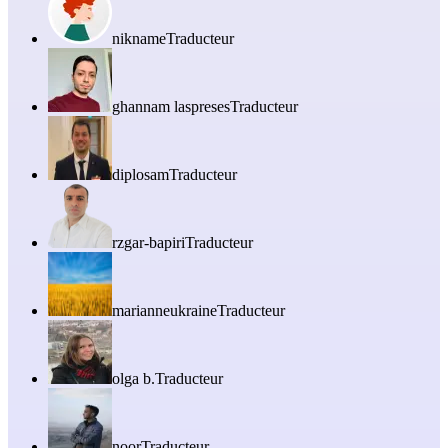
nikname
Traducteur
ghannam laspreses
Traducteur
diplosam
Traducteur
rzgar-bapiri
Traducteur
marianneukraine
Traducteur
olga b.
Traducteur
noor
Traducteur