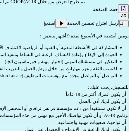
تم طرح العرض من خلال
COOP(AGIR
تم التحدي
حفظ الصفحة
AR
أرسل اقتراح تحسين الخدمة
استَمعُ
يومين أنشطة في الأسبوع لمدة 9 أشهر يتضمن :
المشاركة في الأنشطة المدنية أو الفنية أو الرياضية لاكتشاف ا
العودة إلى الإيقاع وإعادة اكتشاف الرغبة في النشاط وتنفيذ الم
التفكير في مستقبلك المهني (اختيار مهنة و فورماسيون الخ.)
اكتسب الثقة وعزز مهاراتك من خلال ورش العمل والتدريب ال
التواصل أو التواصل مجدداً مع مؤسسات التوظيف (France Travail، Mission Locale…) لمواصلة الحصول على الدعم بعد الدورة.
للتسجيل، يجب عليك :
- أن يكون عمرك أكثر من 18 عاماً
- أن يكون لديك أذن بالعمل
- أن لا تكون مستفيداً من دعم مؤسسة فرانس ترافاي أو المجلس الإقل
برنامج 
AGIR
 أو أن تكون تواصلك الأخير مع مهني من هذه المؤسسات حصل 
- أن تواجهك صعوبات مهنية واجتماعية
- أن يكون لديك الرغبة في الاندماج و الحصول على عمل