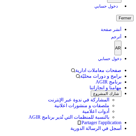
دخول حسابي
Fermer
أنشر صفحة
أترجم
AR
دخول حسابي
صفحات معاملات ادارية
برامج و دورات محليّة
برنامج AGIR
مهامنا و انجازاتنا
شارك المشروع
المشاركة في ندوة عبر الإنترنت
ملصقات و منشورات اعلانية
أدوات اعلامية
بالنسبة للمنظمات التي تُدير برنامج AGIR
Partager l'application
أسجل في الرسالة الدورية