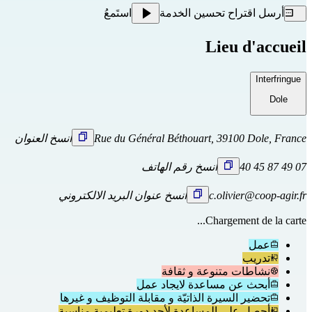
أرسل اقتراح تحسين الخدمة
استَمعُ
Lieu d'accueil
Interfringue
Dole
Rue du Général Béthouart, 39100 Dole, France
انسخ العنوان
07 49 87 45 40
انسخ رقم الهاتف
c.olivier@coop-agir.fr
انسخ عنوان البريد الالكتروني
Chargement de la carte...
عمل
تدريب
نشاطات متنوعة و ثقافة
أبحث عن مساعدة لايجاد عمل
تحضير السيرة الذاتيّة و مقابلة التوظيف و غيرها
أحصل على المساعدة لأجد دورة تعليمية مناسبة