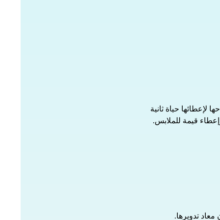
 لإعطائها حياة ثانية
وإعطاء قيمة للملابس.
 معاد تدويرها.