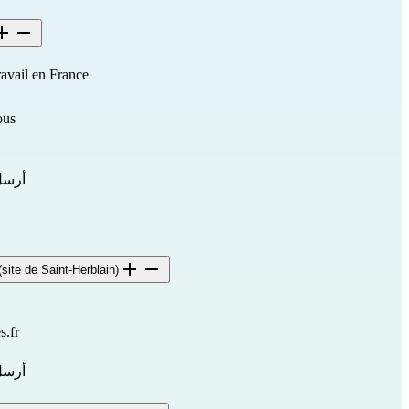
ravail en France
ous
أرسل
site de Saint-Herblain)
s.fr
أرسل