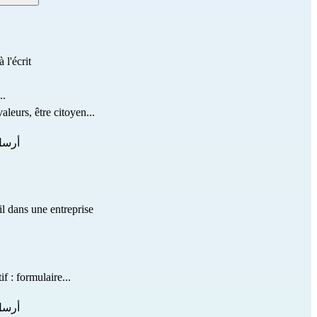
 l'écrit
..
aleurs, être citoyen...
أرسل
l dans une entreprise
 : formulaire...
أرسل