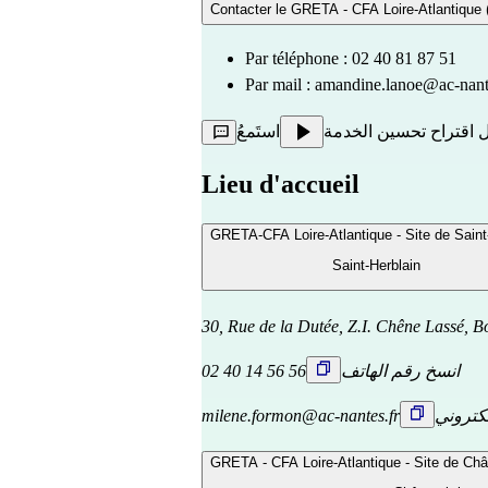
Contacter le GRETA - CFA Loire-Atlantique (
Par téléphone : 02 40 81 87 51
Par mail : 
amandine.lanoe@ac-nant
 اقتراح تحسين الخدمة
استَمعُ
Lieu d'accueil
GRETA-CFA Loire-Atlantique - Site de Saint
Saint-Herblain
30, Rue de la Dutée, Z.I. Chêne Lassé, B
انسخ رقم الهاتف
02 40 14 56 56
لكتروني
milene.formon@ac-nantes.fr
GRETA - CFA Loire-Atlantique - Site de Chât