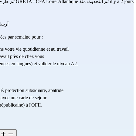
تم التحديث منذ il y a 2 jours
GRETA - CFA Loire-Atlantique
تم طرح
أرسل
es par semaine pour :
 votre vie quotidienne et au travail
ravail près de chez vous
ces en langues) et valider le niveau A2.
ié, protection subsidiaire, apatride
 avec une carte de séjour
 républicaine) à l'OFII.