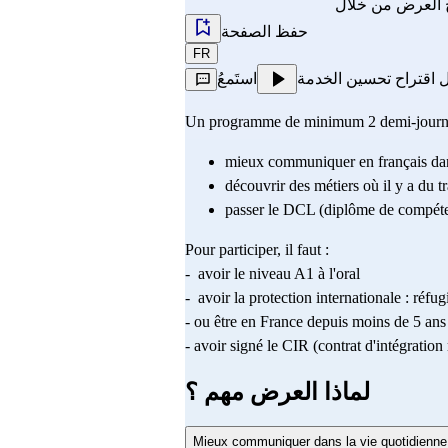
 العرض من خلال
حفظ الصفحة
FR
 اقتراح تحسين الخدمة
استَمعُ
Un programme de minimum 2 demi-journé
mieux communiquer en français dans
découvrir des métiers où il y a du t
passer le DCL (diplôme de compéten
Pour participer, il faut :
-  avoir le niveau A1 à l'oral
-  avoir la protection internationale : réfug
- ou être en France depuis moins de 5 ans
- avoir signé le CIR (contrat d'intégration
لماذا العرض مهم ؟
Mieux communiquer dans la vie quotidienne