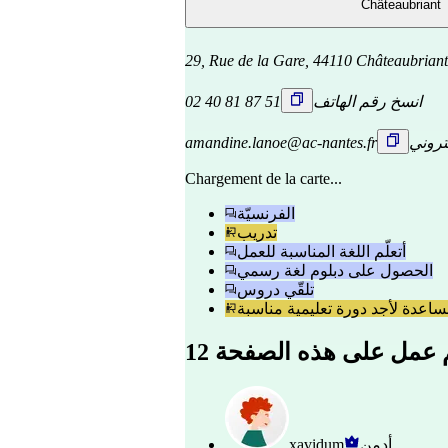
Châteaubriant
29, Rue de la Gare, 44110 Châteaubrian
انسخ رقم الهاتف
02 40 81 87 51
تروني
amandine.lanoe@ac-nantes.fr
Chargement de la carte...
الفرنسيّة
تدريب
أتعلّم اللغة المناسبة للعمل
الحصول على دبلوم لغة رسمي
تلقّي دروس
اعدة لأجد دورة تعليمية مناسبة
هم عمل على هذه الصفحة
أدمن
xavidum