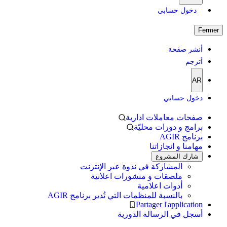
دخول حسابي
Fermer
أنشر صفحة
أترجم
AR
دخول حسابي
صفحات معاملات ادارية
برامج و دورات محليّة
برنامج AGIR
مهامنا و انجازاتنا
شارك المشروع
المشاركة في ندوة عبر الإنترنت
ملصقات و منشورات اعلانية
أدوات اعلامية
بالنسبة للمنظمات التي تُدير برنامج AGIR
Partager l'application
أسجل في الرسالة الدورية