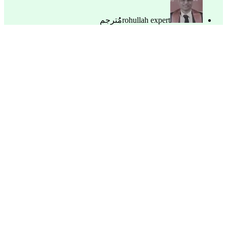
rohullah expert
مُُترجم