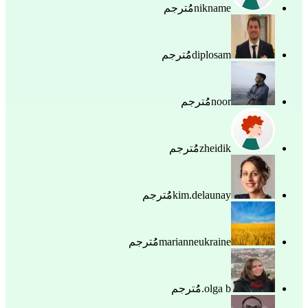
nikname
مُُترجم
diplosam
مُُترجم
noor
مُُترجم
zheidik
مُُترجم
kim.delaunay
مُُترجم
marianneukraine
مُُترجم
olga b.
مُُترجم