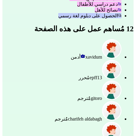
دعم دراسي للأطفال
نصائح للأهل
الحصول على دبلوم لغة رسمي
12 مُساهم عمل على هذه الصفحة
xavidum
أدمن
epff13
مُحرر
gitoro
مُُترجم
charifeh aldabagh
مُُترجم