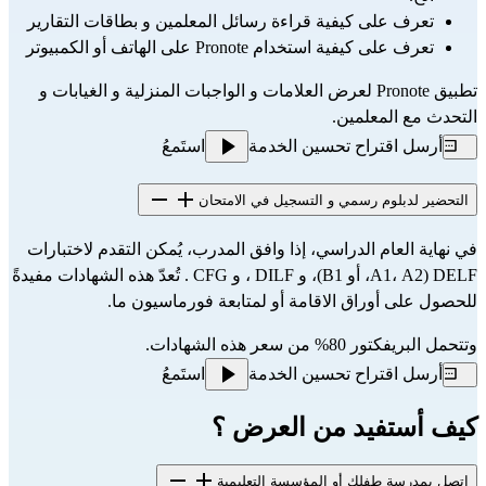
تعرف على كيفية قراءة رسائل المعلمين و بطاقات التقارير
تعرف على كيفية استخدام 
Pronote
 على الهاتف أو الكمبيوتر
تطبيق Pronote لعرض العلامات و الواجبات المنزلية و الغيابات و 
التحدث مع المعلمين.
أرسل اقتراح تحسين الخدمة
استَمعُ
التحضير لدبلوم رسمي و التسجيل في الامتحان
في نهاية العام الدراسي، إذا وافق المدرب، يُمكن التقدم لاختبارات 
DELF
 (A1، A2، أو B1)، و 
DILF
 ، و 
CFG
 . تُعدّ هذه الشهادات مفيدةً 
للحصول على أوراق الاقامة أو لمتابعة فورماسيون ما.
وتتحمل البريفكتور 80% من سعر هذه الشهادات.
أرسل اقتراح تحسين الخدمة
استَمعُ
كيف أستفيد من العرض ؟
اتصل بمدرسة طفلك أو المؤسسة التعليمية