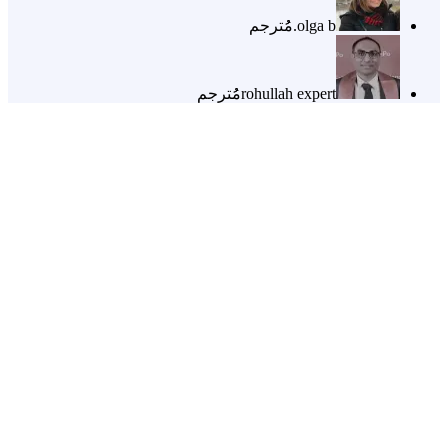
olga b.
مُُترجم
rohullah expert
مُُترجم