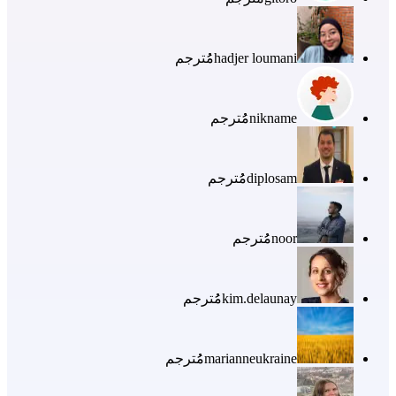
hadjer loumani
مُُترجم
nikname
مُُترجم
diplosam
مُُترجم
noor
مُُترجم
kim.delaunay
مُُترجم
marianneukraine
مُُترجم