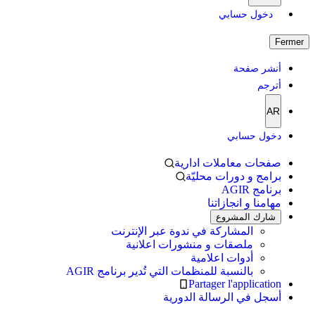
دخول حسابي
Fermer
أنشر صفحة
أترجم
AR
دخول حسابي
صفحات معاملات ادارية
برامج و دورات محليّة
برنامج AGIR
مهامنا و انجازاتنا
شارك المشروع
المشاركة في ندوة عبر الإنترنت
ملصقات و منشورات اعلانية
أدوات اعلامية
بالنسبة للمنظمات التي تُدير برنامج AGIR
Partager l'application
أسجل في الرسالة الدورية