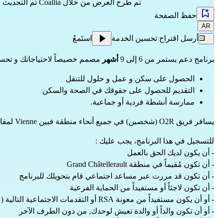
تم طرح العرض من خلال
Coallia
تم التحديث منذ  un an
حفظ الصفحة
AR
أرسل اقتراح تحسين الخدمة
استَمعُ
برنامج دعم يستمر من 6 إلى 9 
أشهر
 مصمم خصيصاً لاحتياجاتك و تحسي
الحصول على سكن و عمل و حلول للتنقل
التقديم للحصول على حقوقك في الصحة والسكن
ممارسة أنشطة فردية أو جماعية.
يسافر فريق O2R (شخصين) في جميع أنحاء منطقة فيين Vienne لمقابلتك والاستماع إليك ودعمك.
للتسجيل في هذا البرنامج، يجب عليك :
- أن يكون لديك الحق بالعمل
- أن تكون مُقيماً في 
منطقة Grand Châtellerault
- أن تكون قد مررت عبر مساعد اجتماعي قام بتحويلك للبرنامج
- أن تكون لاجئاً أو مستفيداً من الحماية الفرعية
- أو أن يكون مستفيداً من معونة 
RSA
 أو التقدمات الاجتماعية التالية ( 
- أو أن تكون والداً أو والدة تعيش لوحدك, من دون الطرف الآخر