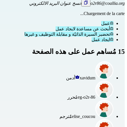
o2r86@coallia.org
انسخ عنوان البريد الالكتروني
Chargement de la carte...
عمل
أبحث عن مساعدة لايجاد عمل
تحضير السيرة الذاتيّة و مقابلة التوظيف و غيرها
ايجاد عمل
15 مُساهم عمل على هذه الصفحة
xavidum
أدمن
eg-o2r-86
مُحرر
elise_coucou
مُُترجم