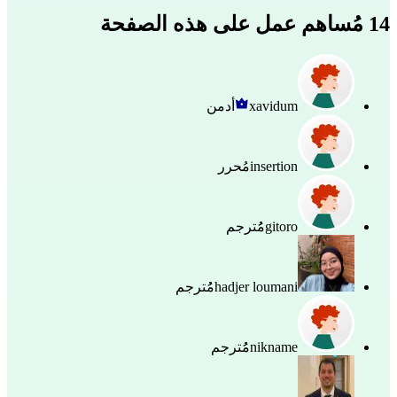
14 مُساهم عمل على هذه الصفحة
xavidum
أدمن
insertion
مُحرر
gitoro
مُُترجم
hadjer loumani
مُُترجم
nikname
مُُترجم