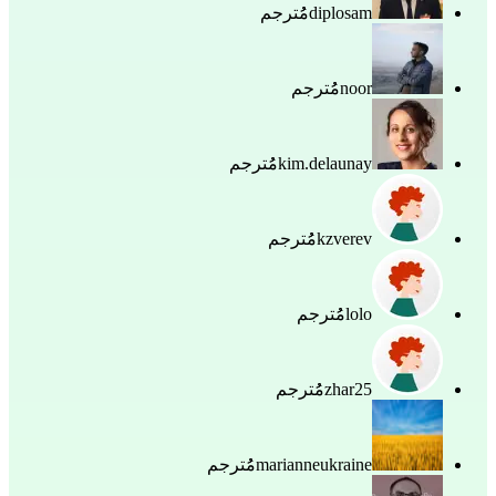
diplosam
مُُترجم
noor
مُُترجم
kim.delaunay
مُُترجم
kzverev
مُُترجم
lolo
مُُترجم
zhar25
مُُترجم
marianneukraine
مُُترجم