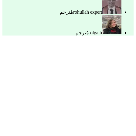
rohullah expert
مُُترجم
olga b.
مُُترجم