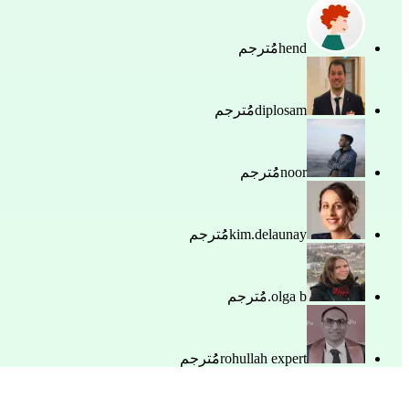
hend
مُُترجم
diplosam
مُُترجم
noor
مُُترجم
kim.delaunay
مُُترجم
olga b.
مُُترجم
rohullah expert
مُُترجم