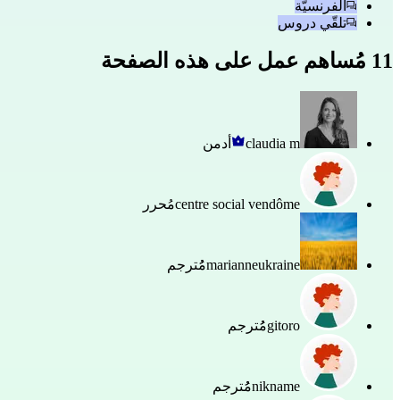
الفرنسيّة
تلقّي دروس
11 مُساهم عمل على هذه الصفحة
claudia m
أدمن
centre social vendôme
مُحرر
marianneukraine
مُُترجم
gitoro
مُُترجم
nikname
مُُترجم