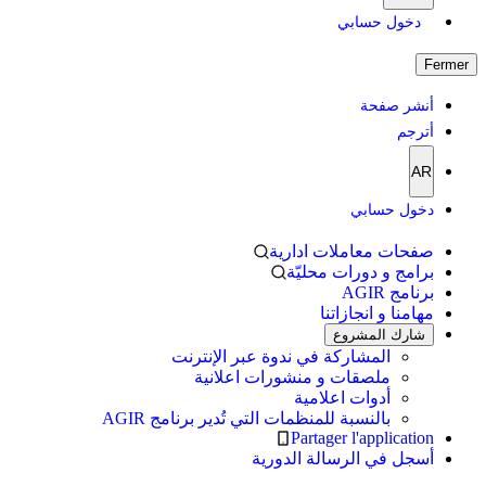
دخول حسابي
Fermer
أنشر صفحة
أترجم
AR
دخول حسابي
صفحات معاملات ادارية
برامج و دورات محليّة
برنامج AGIR
مهامنا و انجازاتنا
شارك المشروع
المشاركة في ندوة عبر الإنترنت
ملصقات و منشورات اعلانية
أدوات اعلامية
بالنسبة للمنظمات التي تُدير برنامج AGIR
Partager l'application
أسجل في الرسالة الدورية