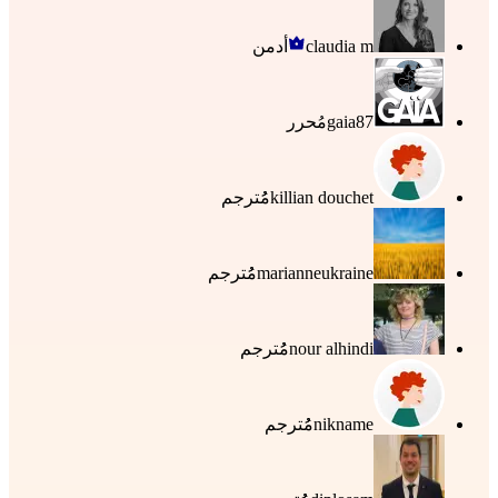
claudia m
أدمن
gaia87
مُحرر
killian douchet
مُُترجم
marianneukraine
مُُترجم
nour alhindi
مُُترجم
nikname
مُُترجم