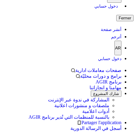
دخول حسابي
Fermer
أنشر صفحة
أترجم
AR
دخول حسابي
صفحات معاملات ادارية
برامج و دورات محليّة
برنامج AGIR
مهامنا و انجازاتنا
شارك المشروع
المشاركة في ندوة عبر الإنترنت
ملصقات و منشورات اعلانية
أدوات اعلامية
بالنسبة للمنظمات التي تُدير برنامج AGIR
Partager l'application
أسجل في الرسالة الدورية