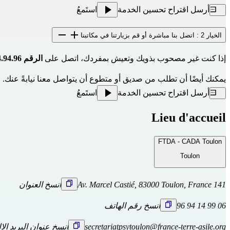
أرسل اقتراح تحسين الخدمة
استَمعُ
الخيار 2 : اتصل بنا مباشرة أو قم بزيارتنا في مكاتبنا
إذا كنت غير مصحوب بذويك وتعيش بمفردك، اتصل على 
الرقم 06.99.14.94.96
يمكنك أيضًا أن تطلب من صديق أو متطوع أن يتواصل معنا نيابةً عنك.
أرسل اقتراح تحسين الخدمة
استَمعُ
Lieu d'accueil
FTDA - CADA Toulon
Toulon
141 Av. Marcel Castié, 83000 Toulon, France
انسخ العنوان
06 99 14 94 96
انسخ رقم الهاتف
secretariatpsytoulon@france-terre-asile.org
انسخ عنوان البريد الا