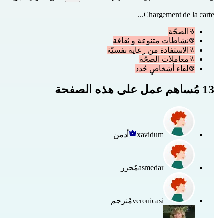
Chargement de la carte...
الصحّة
نشاطات متنوعة و ثقافة
الاستفادة من رعاية نفسيّة
معاملات الصحّة
لقاء أشخاصٍ جُدد
13 مُساهم عمل على هذه الصفحة
xavidum
أدمن
asmedar
مُحرر
veronicasi
مُُترجم