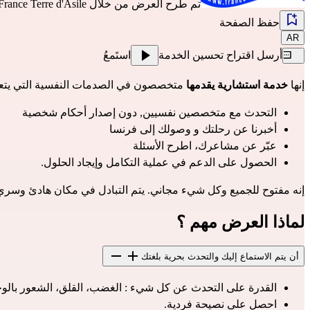
تم طرح العرض من خلال
France Terre d'Asile
حفظ الصفحة
AR
أرسل اقتراح تحسين الخدمة
استَمعُ
إنها 
خدمة استشارية يقدمها
 متخصصون في الصدمات النفسية التي يتعرض 
التحدث مع متخصصين نفسيين, دون إصدار أحكام شخصية
أخبرنا عن رحلتك و وصولك إلى فرنسا
عبّر عن مشاعرك، اطرح الأسئلة
الحصول على الدعم في عملية التكامل وإيجاد الحلول.
إنه مفتوح للجميع وكل شيء مجاني. يتم التبادل في مكان هادئ وسر
لماذا العرض مهم ؟
أن يتم الاستماع إليك والتحدث بحرية بلغتك
القدرة على التحدث عن كل شيء : الغضب، القلق، الشعور بالوحد
احصل على نصيحة فردية.