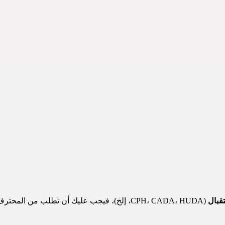
قبال
 (CPH، CADA، HUDA، إلخ)، فيجب عليك أن تطلب من المحترف الذي يدعمك الاتصال بنا لتحديد موعد على 