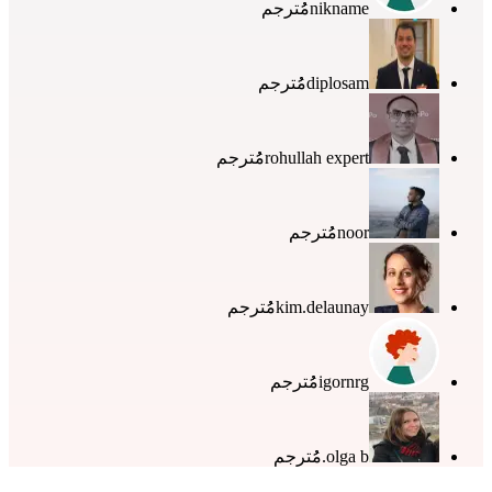
nikname
مُُترجم
diplosam
مُُترجم
rohullah expert
مُُترجم
noor
مُُترجم
kim.delaunay
مُُترجم
igornrg
مُُترجم
olga b.
مُُترجم