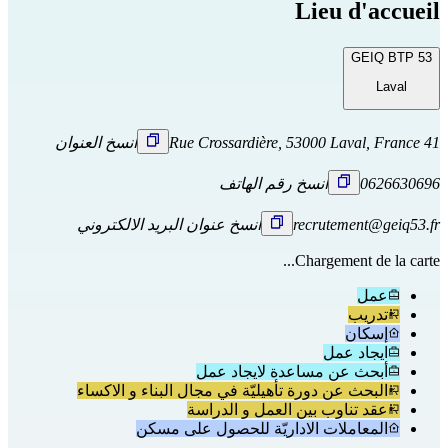
Lieu d'accueil
GEIQ BTP 53
Laval
41 Rue Crossardière, 53000 Laval, France
انسخ العنوان
0626630696
انسخ رقم الهاتف
recrutement@geiq53.fr
انسخ عنوان البريد الالكتروني
Chargement de la carte...
عمل
تدريب
إسكان
ايجاد عمل
أبحث عن مساعدة لايجاد عمل
البحث عن دورة تأهيليّة في مجال البناء و الاكساء
عقد تناوب بين العمل و الدراسة
المعاملات الاداريّة للحصول على مسكن