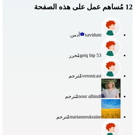
12 مُساهم عمل على هذه الصفحة
xavidum
أدمن
geiq btp 53
مُحرر
veronicasi
مُُترجم
nour alhindi
مُُترجم
marianneukraine
مُُترجم