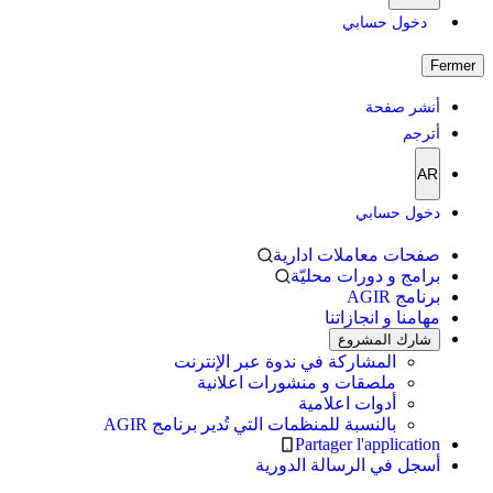
دخول حسابي
Fermer
أنشر صفحة
أترجم
AR
دخول حسابي
صفحات معاملات ادارية
برامج و دورات محليّة
برنامج AGIR
مهامنا و انجازاتنا
شارك المشروع
المشاركة في ندوة عبر الإنترنت
ملصقات و منشورات اعلانية
أدوات اعلامية
بالنسبة للمنظمات التي تُدير برنامج AGIR
Partager l'application
أسجل في الرسالة الدورية