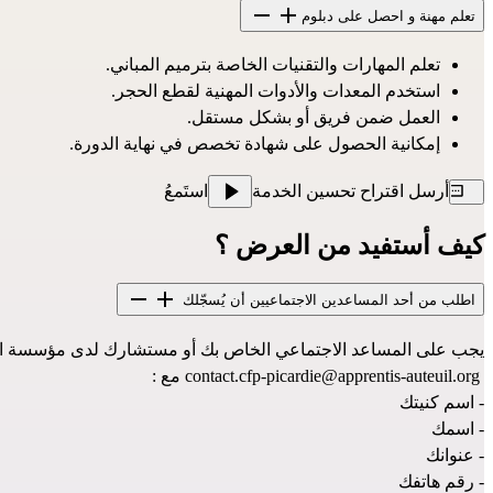
تعلم مهنة و احصل على دبلوم
تعلم المهارات والتقنيات الخاصة بترميم المباني.
استخدم المعدات والأدوات المهنية لقطع الحجر.
العمل ضمن فريق أو بشكل مستقل.
إمكانية الحصول على شهادة تخصص في نهاية الدورة.
أرسل اقتراح تحسين الخدمة
استَمعُ
كيف أستفيد من العرض ؟
اطلب من أحد المساعدين الاجتماعيين أن يُسجّلك
يجب على المساعد الاجتماعي الخاص بك أو مستشارك لدى مؤسسة العمل France Travail أو موظف مؤسسة الميسيون لوكال Mission Locale إرسال بريد إلكتروني إلى ه
contact.cfp-picardie@apprentis-auteuil.org
 مع :
- اسم كنيتك
- اسمك 
- عنوانك
- رقم هاتفك