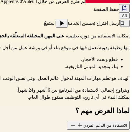
تم طرح العرض من خلال
Apprentis d'Auteuil
حفظ الصفحة
AR
أرسل اقتراح تحسين الخدمة
استَمعُ
إمكانية الاستفادة من دورة تعليمية
 على المهن المختلفة المتعلّقة بالحج
إنها وظيفة يدوية تعمل فيها في موقع بناء أو في ورشة عمل من أجل :
قطع ونحت الأحجار.
بناء وتجديد المباني التاريخية.
الهدف هو تعلم مهارات المهنة لدخول عالم العمل، وفي نفس الوق
ويتراوح إجمالي الاستفادة من البرنامج بين 6 أشهر و24 شهراً.
يمكنك البدء في أي تاريخ، التوظيف مفتوح طوال العام.
لماذا العرض مهم ؟
الاستفادة من الدعم الفردي