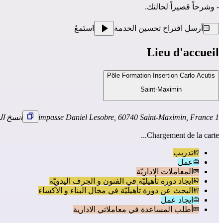
- وشرحاً قصيراً لحالتك.
أرسل اقتراح تحسين الخدمة
استَمعُ
Lieu d'accueil
Pôle Formation Insertion Carlo Acutis
Saint-Maximin
1 impasse Daniel Lesobre, 60740 Saint-Maximin, France
انسخ ال
Chargement de la carte...
تدريب
عمل
المعاملات الاداريّة
ايجاد دورة تأهيليّة في الفنون و الحِرف اليدويّة
البحث عن دورة تأهيليّة في مجال البناء و الاكساء
ايجاد عمل
أطلب المساعدة في معاملاتي الادارية