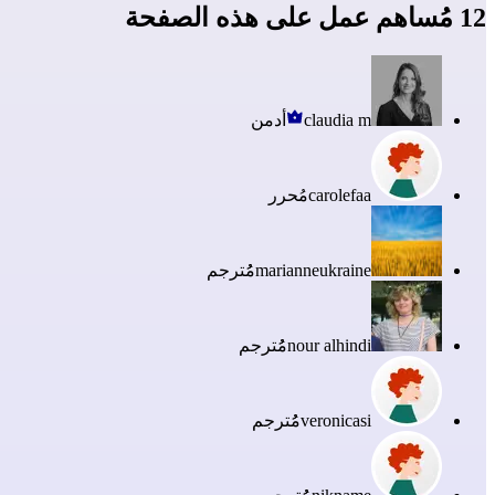
12 مُساهم عمل على هذه الصفحة
claudia m
أدمن
carolefaa
مُحرر
marianneukraine
مُُترجم
nour alhindi
مُُترجم
veronicasi
مُُترجم