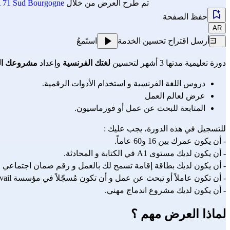
تم طرح العرض من خلال
71 Sud Bourgogne
حفظ الصفحة
AR
أرسل اقتراح تحسين الخدمة
استَمعُ
دورة تعليمية مدتها 3 أشهر لتحسين 
لغتك الفرنسية
 وإعداد 
مشروعك ال
دروس اللغة الفرنسية و استخدام الأدوات الرقمية.
عرض لعالم العمل
المتابعة للبحث عن عمل أو فورماسيون.
للتسجيل في هذه الدورة، يجب عليك : 
- أن يكون عمرك بين 16 و60 عاماً. 
- أن يكون لديك مستوى A1 في الكتابة و المحادثة. 
- أن يكون لديك بطاقة إقامة تسمح لك بالعمل و رقم ضمان اجتماعي 
- أن تكون عاملاً أو تبحث عن عمل و أن تكون مُسجّلاً في مؤسسة France Travail 
- أن يكون لديك مشروع اندماج مهني.
لماذا العرض مهم ؟