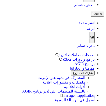
دخول حسابي
Fermer
أنشر صفحة
أترجم
AR
دخول حسابي
صفحات معاملات ادارية
برامج و دورات محليّة
برنامج AGIR
مهامنا و انجازاتنا
شارك المشروع
المشاركة في ندوة عبر الإنترنت
ملصقات و منشورات اعلانية
أدوات اعلامية
بالنسبة للمنظمات التي تُدير برنامج AGIR
Partager l'application
أسجل في الرسالة الدورية