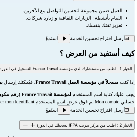
العمل ضمن مجموعة لتحسين التواصل مع الآخرين.
القيام بأنشطة : الزيارات الثقافية و زيارة شركات.
تعزيز ثقتك بنفسك.
أرسل اقتراح تحسين الخدمة
استَمعُ
كيف أستفيد من العرض ؟
الخيار 1 : اطلب من مستشارك لدى مؤسسة France Travail التسجيل في الدورة
إذا كنت 
مسجلاً في مؤسسة العمل France Travail
، فيُمكنك إرسال 
بر
يجب عليك كتابة اسم المستخدم
 لمؤسسة France Travail (رقم مكون من 7 أرقام)
حسابي Mon compte ثم فوق عرض اسم المستخدم Visualiser mon identifiant.
أرسل اقتراح تحسين الخدمة
استَمعُ
الخيار 2 : اطلب من مركز تدريب IFPA تسجيلك في الدورة