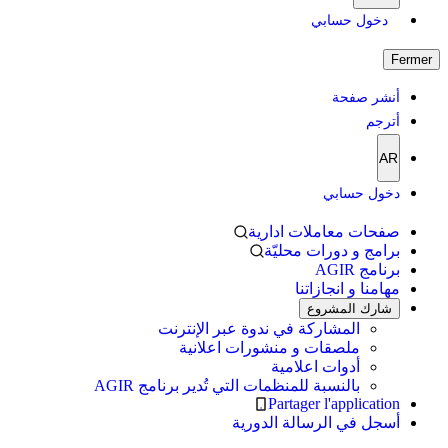
دخول حسابي
Fermer
أنشر صفحة
أترجم
AR
دخول حسابي
صفحات معاملات ادارية
برامج و دورات محليّة
برنامج AGIR
مهامنا و انجازاتنا
شارك المشروع
المشاركة في ندوة عبر الإنترنت
ملصقات و منشورات اعلانية
أدوات اعلامية
بالنسبة للمنظمات التي تُدير برنامج AGIR
Partager l'application
أسجل في الرسالة الدورية