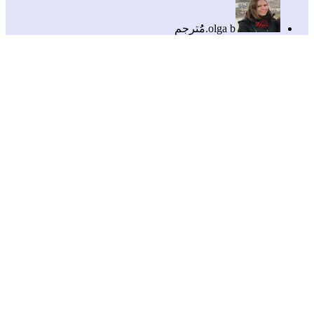
olga b.
مُُترجم