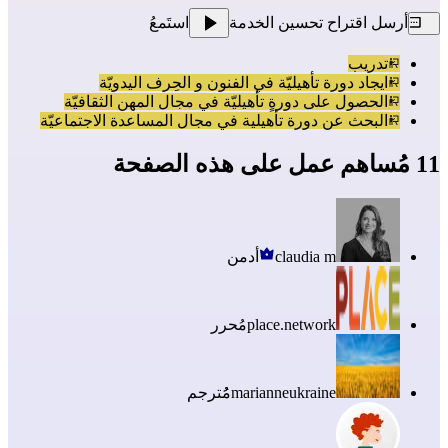
أرسل اقتراح تحسين الخدمة
استَمعُ
تدريب
ايجاد دورة تأهيليّة في الفنون و الحِرف اليدويّة
الحصول على دورةٍ تأهيليّة في مجال المهن الثقافيّة
البحث عن دورة تأهيلية في مجال المساعدة الاجتماعيّة
11 مُساهم عمل على هذه الصفحة
claudia m
أدمن
place.network
مُحرر
marianneukraine
مُُترجم