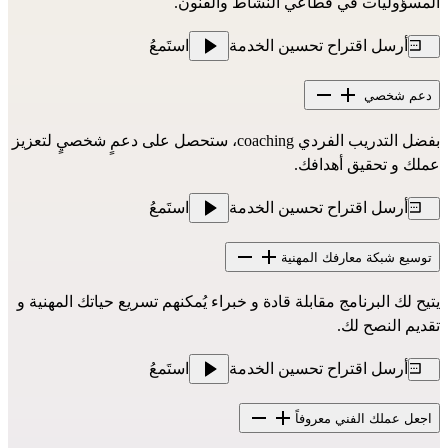
المسؤوليات في قطاعي النشاط والفنون.
أرسل اقتراح تحسين الخدمة
استَمعُ
دعم شخصي
بفضل التدريب الفردي coaching، ستحصل على دعمٍ شخصيٍ لتعزيز
عملك و تحقيق أهدافك.
أرسل اقتراح تحسين الخدمة
استَمعُ
توسيع شبكة معارفك المهنية
يتيح لك البرنامج مقابلة قادة و خبراء يُمكنهم تسريع حياتك المهنية و
تقديم النصح لك.
أرسل اقتراح تحسين الخدمة
استَمعُ
اجعل عملك الفني معروفاً