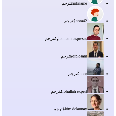
nikname
مُُترجم
nora42
مُُترجم
ghannam laspreses
مُُترجم
diplosam
مُُترجم
noor
مُُترجم
rohullah expert
مُُترجم
kim.delaunay
مُُترجم