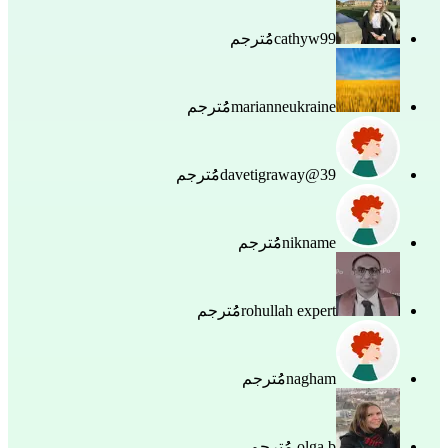
cathyw99
مُُترجم
marianneukraine
مُُترجم
davetigraway@39
مُُترجم
nikname
مُُترجم
rohullah expert
مُُترجم
nagham
مُُترجم
olga b.
مُُترجم