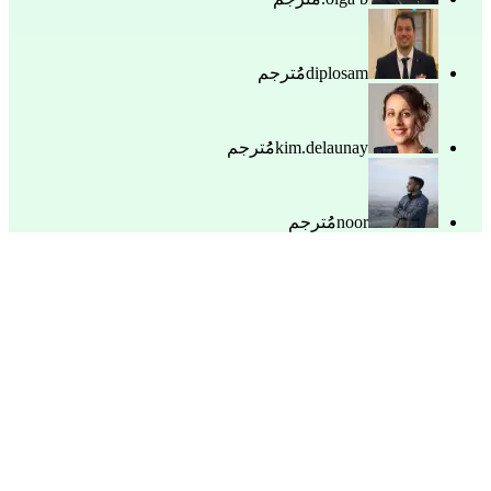
diplosam
مُُترجم
kim.delaunay
مُُترجم
noor
مُُترجم