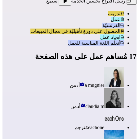
أرسل اقتراح تحسين الخدمة
استَمعُ
تدريب
عمل
الفرنسيّة
الحصول على دورةٍ تأهيليّة في مجال المبيعات
ايجاد عمل
أتعلّم اللغة المناسبة للعمل
17 مُساهم عمل على هذه الصفحة
a mugnier
أدمن
claudia m
أدمن
eachone
مُُترجم