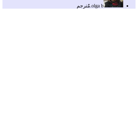
olga b.
مُُترجم