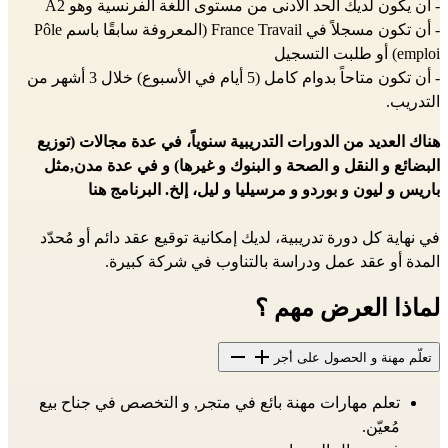
- أن يكون لديك الحد الأدنى من مستوى اللغة الفرنسية وهو A2
- أن تكون مسجلاً في France Travail (المعروفة سابقًا باسم Pôle
emploi) أو طلبت التسجيل
- أن تكون متاحاً بدوام كامل (5 أيام في الأسبوع) خلال 3 أشهر من
التدريب.
هناك العديد من الدورات التدريبية سنوياً، في عدة مجالات (توزيع
البضائع و النقل و الصحة و البنوك و غيرها) و في عدة مدن,مثل
باريس و ليون و بوردو و مرسيليا و ليل، إلخ. البرنامج
هنا
في نهاية كل دورة تدريبية، لديك إمكانية توقيع عقد دائم أو مُحدّد
المدة أو عقد عمل ودراسة بالتناوب في شركة كبيرة.
لماذا العرض مهم ؟
تعلّم مهنة و الحصول على أجر
تعلم مهارات مهنة بائع في متجر, و التخصص في جناح بيع
مُعيّن.