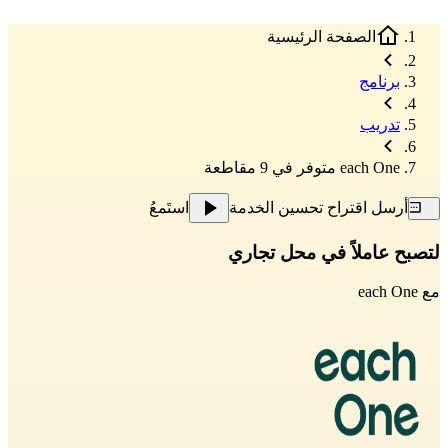
الصفحة الرئيسية
برنامج
تدريب
each One متوفر في 9 مقاطعة
أرسل اقتراح تحسين الخدمة
استَمعُ
لتصبح عاملاً في محل تجاري
مع
each One