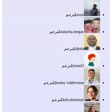
noor
مُُترجم
natacha.megay
مُُترجم
djedo
مُُترجم
nora42
مُُترجم
jhonny valderrama
مُُترجم
kim.delaunay
مُُترجم