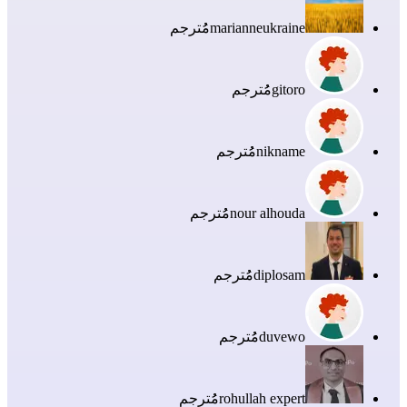
marianneukraine
مُُترجم
gitoro
مُُترجم
nikname
مُُترجم
nour alhouda
مُُترجم
diplosam
مُُترجم
duvewo
مُُترجم
rohullah expert
مُُترجم