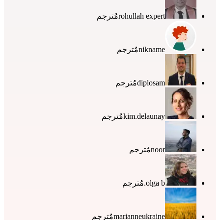
rohullah expert
مُُترجم
nikname
مُُترجم
diplosam
مُُترجم
kim.delaunay
مُُترجم
noor
مُُترجم
olga b.
مُُترجم
marianneukraine
مُُترجم