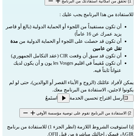
1) تحقق من امكانية استفادتك من البرنامج
للاستفادة من هذا البرنامج يجب عليك :
أن تكون مستفيداً من اللجوء أو الحماية الدولية (بالغ أو قاصر
يزيد عمرك عن 16 عاماً)
أن تكون قد حصلت على اللجوء أو الحماية الدولية من
مدة
تقل عن عامين
أن تكون قد سبق أن وقعت CIR (عقد التكامل الجمهوري)
أن تكون مُقيماً في اقليم les Vosges يون و أن يكون لديك
عنواناً ثابتاً فيه.
يمكن لأفراد عائلتك (الزوج و الأبناء القصر أو الوالدين)، حتى لو لم
يكونوا لاجئين، الاستفادة من البرنامج معك.
أرسل اقتراح تحسين الخدمة
استَمعُ
2) الاستفادة من البرنامج تقوم على توصية مؤسسة الأوفي
إذا استوفيت الشروط اللازمة (انظر الجزء 1) للاستفادة من برنامج
AGIR، فيمكن إحالتك مباشرة
من قبل OFII.