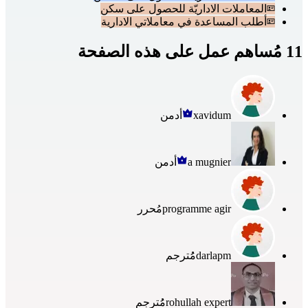
المعاملات الاداريّة للحصول على سكن
أطلب المساعدة في معاملاتي الادارية
11 مُساهم عمل على هذه الصفحة
xavidum
أدمن
a mugnier
أدمن
programme agir
مُحرر
darlapm
مُُترجم
rohullah expert
مُُترجم