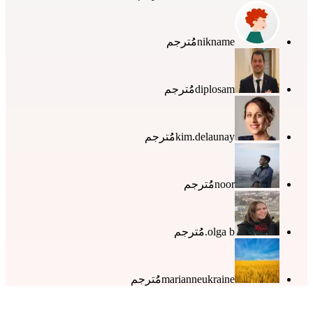
nikname
مُُترجم
diplosam
مُُترجم
kim.delaunay
مُُترجم
noor
مُُترجم
olga b.
مُُترجم
marianneukraine
مُُترجم