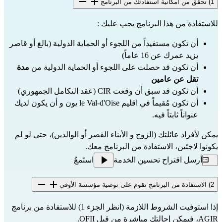
1) تحقق من امكانية استفادتك من البرنامج
للاستفادة من هذا البرنامج يجب عليك :
أن تكون مستفيداً من اللجوء أو الحماية الدولية (بالغ أو قاصر
يزيد عمرك عن 16 عاماً)
أن تكون قد حصلت على اللجوء أو الحماية الدولية من
مدة
تقل عن عامين
أن تكون قد سبق أن وقعت CIR (عقد التكامل الجمهوري)
أن تكون مُقيماً في اقليم le Val-d'Oise يون و أن يكون لديك
عنواناً ثابتاً فيه.
يمكن لأفراد عائلتك (الزوج و الأبناء القصر أو الوالدين)، حتى لو لم
يكونوا لاجئين، الاستفادة من البرنامج معك.
أرسل اقتراح تحسين الخدمة
استَمعُ
2) الاستفادة من البرنامج تقوم على توصية مؤسسة الأوفي
إذا استوفيت الشروط اللازمة (انظر الجزء 1) للاستفادة من برنامج
AGIR، فيمكن إحالتك مباشرة
من قبل OFII.