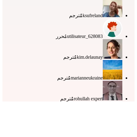
ksufreland
مُُترجم
utilisateur_628083
مُحرر
kim.delaunay
مُُترجم
marianneukraine
مُُترجم
rohullah expert
مُُترجم