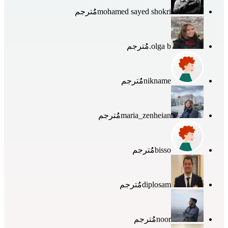
mohamed sayed shokri
مُُترجم
olga b.
مُُترجم
nikname
مُُترجم
maria_zenheian
مُُترجم
bisso
مُُترجم
diplosam
مُُترجم
noor
مُُترجم