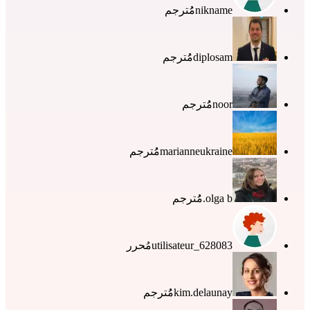
nikname
مُُترجم
diplosam
مُُترجم
noor
مُُترجم
marianneukraine
مُُترجم
olga b.
مُُترجم
utilisateur_628083
مُحرر
kim.delaunay
مُُترجم