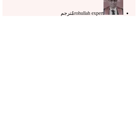
rohullah expert
مُُترجم