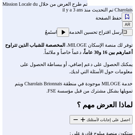
تم طرح العرض من خلال
Mission Locale du
Charolais
تم التحديث منذ il y a 3 ans
حفظ الصفحة
AR
أرسل اقتراح تحسين الخدمة
استَمعُ
توفر لك منصة الإسكان MILOGE،
المخصصة للشباب الذين تتراوح
أعمارهم بين 16 و30 عاماً،
دعماً خاصاً و ملائماً.
يمكنك الحصول على دعم إضافي، أو ببساطة الحصول على
معلومات حول الأسئلة التي لديك.
خدمة MILOGE موجودة في منطقة Charolais Brionnais ويتم
تمويلها بشكل مشترك من قبل مؤسسة FSE.
لماذا العرض مهم ؟
احصل على إجابات لأسئلتك
ستكون منصة ميلوج قادرة على :