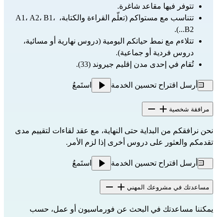
تتوفر فيها مقاعد شاغرة.
تتناسب مع مستواكم (تعلّم القراءة والكتابة، A1، A2، B1، 
B2...).
تتلاءم مع نمط حياتكم اليومية (دروس نهارية أو مسائية، 
دروس فردية أو جماعية).
تُقام في إحدى مدن إقليم جيروند (33).
أرسل اقتراح تحسين الخدمة
استَمعُ
مرافقة شخصية
نحن نرافقكم من البداية حتى النهاية، مع عقد لقاءات لتقييم مدى 
تقدمكم والعثور على دروس أخرى إذا لزم الأمر.
أرسل اقتراح تحسين الخدمة
استَمعُ
مساعدتك في مشروعك المهني
يمكننا مساعدتك في البحث عن فورماسيون أو عمل، حسب