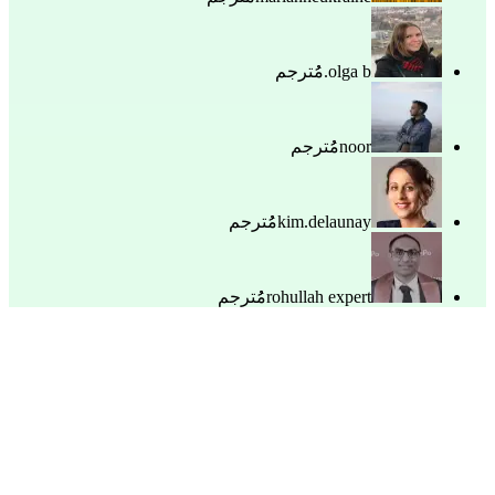
olga b.
مُُترجم
noor
مُُترجم
kim.delaunay
مُُترجم
rohullah expert
مُُترجم