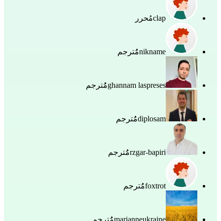
clap
مُحرر
nikname
مُُترجم
ghannam laspreses
مُُترجم
diplosam
مُُترجم
rzgar-bapiri
مُُترجم
foxtrot
مُُترجم
marianneukraine
مُُترجم