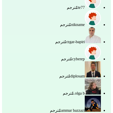
te77
مُُترجم
nikname
مُُترجم
rzgar-bapiri
مُُترجم
cyberep
مُُترجم
diplosam
مُُترجم
olga b.
مُُترجم
ammar bazzazi
مُُترجم