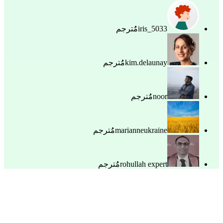
iris_5033
مُُترجم
kim.delaunay
مُُترجم
noor
مُُترجم
marianneukraine
مُُترجم
rohullah expert
مُُترجم