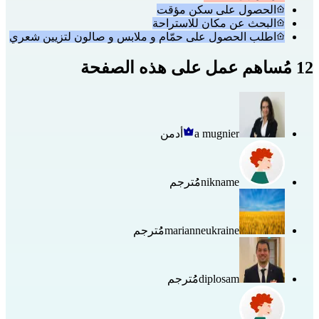
الحصول على سكن مؤقت
البحث عن مكان للاستراحة
اطلب الحصول على حمّام و ملابس و صالون لتزيين شعري
12 مُساهم عمل على هذه الصفحة
a mugnier
أدمن
nikname
مُُترجم
marianneukraine
مُُترجم
diplosam
مُُترجم