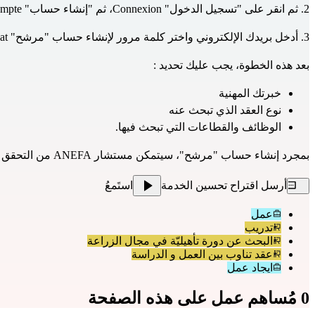
2. ثم انقر على "تسجيل الدخول" Connexion، ثم "إنشاء حساب" Créer un compte.
3. أدخل بريدك الإلكتروني واختر كلمة مرور لإنشاء حساب "مرشح" Candidat.
بعد هذه الخطوة، يجب عليك تحديد :
خبرتك المهنية
نوع العقد الذي تبحث عنه
الوظائف والقطاعات التي تبحث فيها.
بمجرد إنشاء حساب "مرشح"، سيتمكن مستشار ANEFA من التحقق من ملفك الشخصي، وستتمكن من التقدم لعروض العمل التي تهمك.
أرسل اقتراح تحسين الخدمة
استَمعُ
عمل
تدريب
البحث عن دورة تأهيليّة في مجال الزراعة
عقد تناوب بين العمل و الدراسة
ايجاد عمل
0 مُساهم عمل على هذه الصفحة