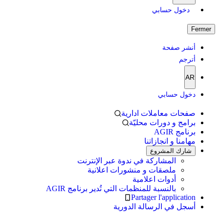
دخول حسابي
Fermer
أنشر صفحة
أترجم
AR
دخول حسابي
صفحات معاملات ادارية
برامج و دورات محليّة
برنامج AGIR
مهامنا و انجازاتنا
شارك المشروع
المشاركة في ندوة عبر الإنترنت
ملصقات و منشورات اعلانية
أدوات اعلامية
بالنسبة للمنظمات التي تُدير برنامج AGIR
Partager l'application
أسجل في الرسالة الدورية