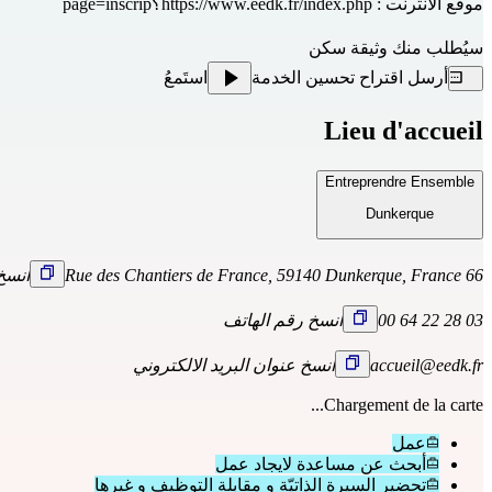
موقع الانترنت :
https://www.eedk.fr/index.php؟page=inscrip
سيُطلب منك وثيقة سكن
أرسل اقتراح تحسين الخدمة
استَمعُ
Lieu d'accueil
Entreprendre Ensemble
Dunkerque
66 Rue des Chantiers de France, 59140 Dunkerque, France
انسخ
03 28 22 64 00
انسخ رقم الهاتف
accueil@eedk.fr
انسخ عنوان البريد الالكتروني
Chargement de la carte...
عمل
أبحث عن مساعدة لايجاد عمل
تحضير السيرة الذاتيّة و مقابلة التوظيف و غيرها