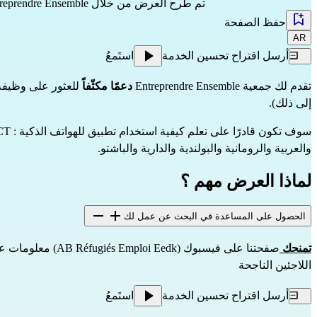
تم طرح العرض من خلال
reprendre Ensemble
حفظ الصفحة
AR
أرسل اقتراح تحسين الخدمة
استَمعُ
تقدم لك جمعية Entreprendre Ensemble
دعمًا مكثّفاً
إلى ذلك).
سوف تكون قادرًا على تعلم كيفية استخدام تطبيق للهواتف الذكية : FACT. إنه
والعربية والرومانية والبولندية والدارية والباشتو.
لماذا العرض مهم ؟
الحصول على المساعدة في البحث عن عمل لك
تمنحك
صفحتنا على فيسبوك (AB Réfugiés Emploi Eedk
) معلومات عن
اللاجئين الناجحة
أرسل اقتراح تحسين الخدمة
استَمعُ