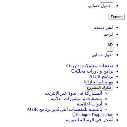
دخول حسابي
Fermer
أنشر صفحة
أترجم
AR
دخول حسابي
صفحات معاملات ادارية
برامج و دورات محليّة
برنامج AGIR
مهامنا و انجازاتنا
شارك المشروع
المشاركة في ندوة عبر الإنترنت
ملصقات و منشورات اعلانية
أدوات اعلامية
بالنسبة للمنظمات التي تُدير برنامج AGIR
Partager l'application
أسجل في الرسالة الدورية