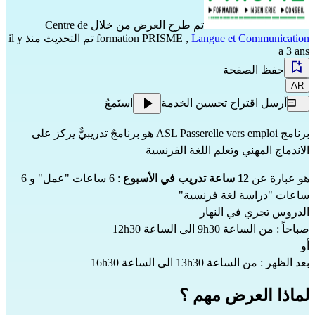
تم طرح العرض من خلال
Centre de
Langue et Communication
,
formation PRISME
تم التحديث منذ il y
a 3 ans
حفظ الصفحة
AR
أرسل اقتراح تحسين الخدمة
استَمعُ
برنامج ASL Passerelle vers emploi هو برنامجٌ تدريبيٌّ يركز على
الاندماج المهني وتعلم اللغة الفرنسية
هو عبارة عن
12 ساعة تدريب في الأسبوع
: 6 ساعات "عمل" و 6
ساعات "دراسة لغة فرنسية"
الدروس تجري في النهار
صباحاً : من الساعة 9h30 الى الساعة 12h30
أو
بعد الظهر : من الساعة 13h30 الى الساعة 16h30
لماذا العرض مهم ؟