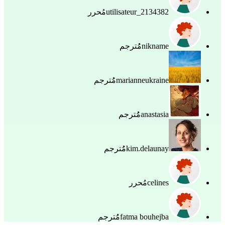
utilisateur_2134382
مُحرر
nikname
مُُترجم
marianneukraine
مُُترجم
anastasia
مُُترجم
kim.delaunay
مُُترجم
celines
مُحرر
fatma bouhejba
مُُترجم