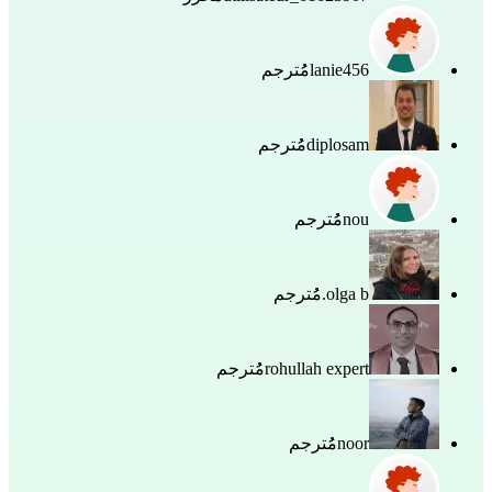
lanie456
مُُترجم
diplosam
مُُترجم
nou
مُُترجم
olga b.
مُُترجم
rohullah expert
مُُترجم
noor
مُُترجم