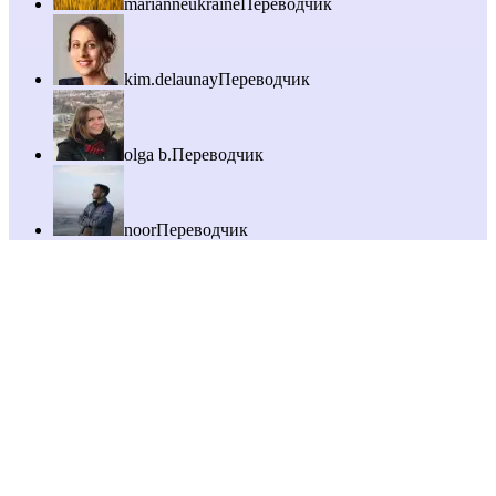
marianneukraine
Переводчик
kim.delaunay
Переводчик
olga b.
Переводчик
noor
Переводчик