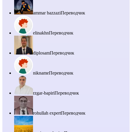
ammar bazzazi
Переводчик
elinakhn
Переводчик
diplosam
Переводчик
nikname
Переводчик
rzgar-bapiri
Переводчик
rohullah expert
Переводчик