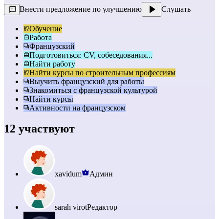
Внести предложение по улучшению
Слушать
Обучение
Работа
Французский
Подготовиться: CV, собеседования...
Найти работу
Найти курсы по строительным профессиям
Выучить французский для работы
Знакомиться с французской культурой
Найти курсы
Активности на французском
12 участвуют
xavidum
Админ
sarah virot
Редактор