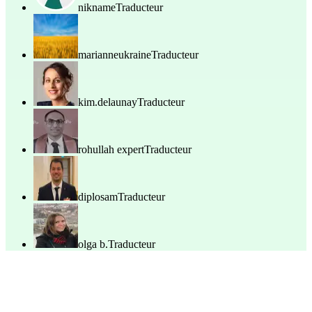
nikname
Traducteur
marianneukraine
Traducteur
kim.delaunay
Traducteur
rohullah expert
Traducteur
diplosam
Traducteur
olga b.
Traducteur