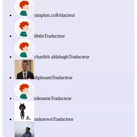
simplon.co
Rédacteur
tlbtln
Traducteur
charifeh aldabagh
Traducteur
diplosam
Traducteur
nikname
Traducteur
unknown
Traducteur