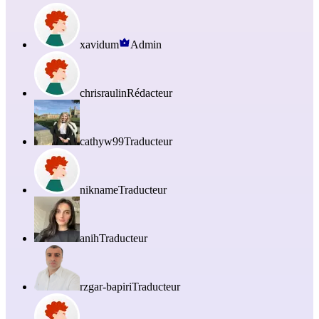
xavidum
Admin
chrisraulin
Rédacteur
cathyw99
Traducteur
nikname
Traducteur
anih
Traducteur
rzgar-bapiri
Traducteur