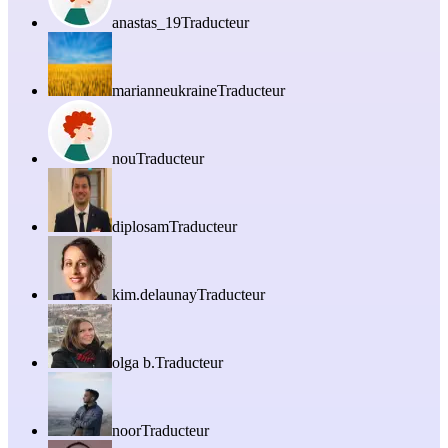
anastas_19
Traducteur
marianneukraine
Traducteur
nou
Traducteur
diplosam
Traducteur
kim.delaunay
Traducteur
olga b.
Traducteur
noor
Traducteur