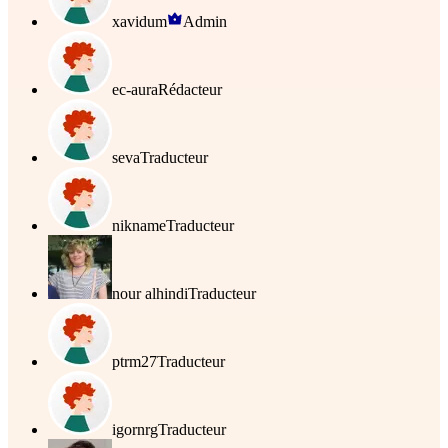
xavidum
Admin
ec-aura
Rédacteur
seva
Traducteur
nikname
Traducteur
nour alhindi
Traducteur
ptrm27
Traducteur
igornrg
Traducteur