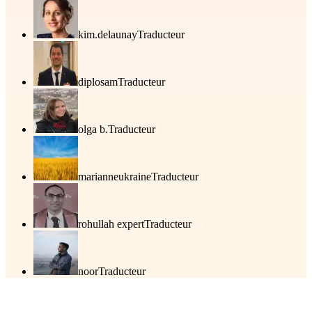
kim.delaunay
Traducteur
diplosam
Traducteur
olga b.
Traducteur
marianneukraine
Traducteur
rohullah expert
Traducteur
noor
Traducteur