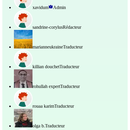
xavidum
Admin
sandrine-corylus
Rédacteur
marianneukraine
Traducteur
killian douchet
Traducteur
rohullah expert
Traducteur
rouaa karim
Traducteur
olga b.
Traducteur