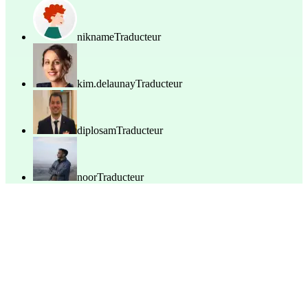
nikname
Traducteur
kim.delaunay
Traducteur
diplosam
Traducteur
noor
Traducteur