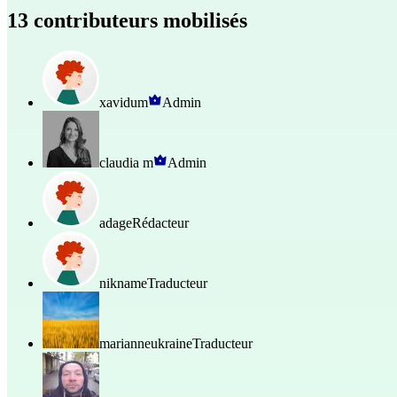
13 contributeurs mobilisés
xavidum
Admin
claudia m
Admin
adage
Rédacteur
nikname
Traducteur
marianneukraine
Traducteur