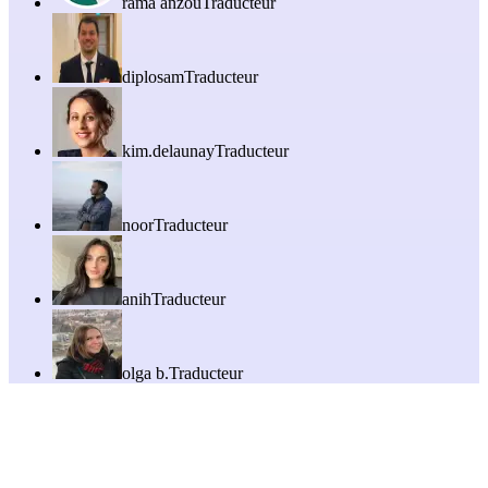
rama anzou
Traducteur
diplosam
Traducteur
kim.delaunay
Traducteur
noor
Traducteur
anih
Traducteur
olga b.
Traducteur