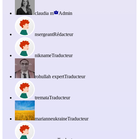
claudia m
Admin
nsergeant
Rédacteur
nikname
Traducteur
rohullah expert
Traducteur
tremata
Traducteur
marianneukraine
Traducteur