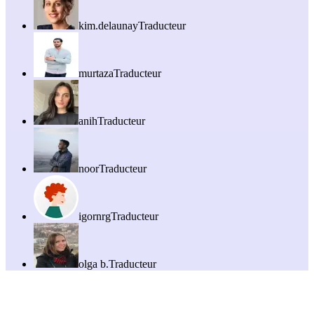
kim.delaunay
Traducteur
murtaza
Traducteur
anih
Traducteur
noor
Traducteur
igornrg
Traducteur
olga b.
Traducteur