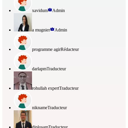
xavidum
Admin
a mugnier
Admin
programme agir
Rédacteur
darlapm
Traducteur
rohullah expert
Traducteur
nikname
Traducteur
diplosam
Traducteur