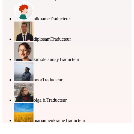
nikname
Traducteur
diplosam
Traducteur
kim.delaunay
Traducteur
noor
Traducteur
olga b.
Traducteur
marianneukraine
Traducteur