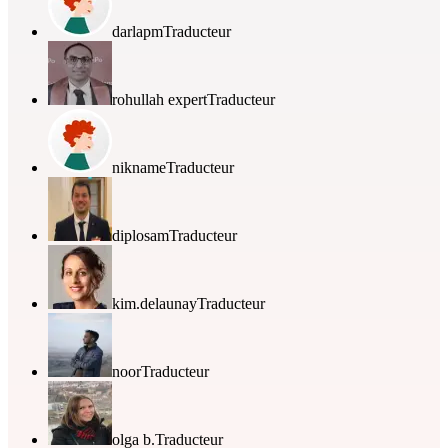
darlapm
Traducteur
rohullah expert
Traducteur
nikname
Traducteur
diplosam
Traducteur
kim.delaunay
Traducteur
noor
Traducteur
olga b.
Traducteur