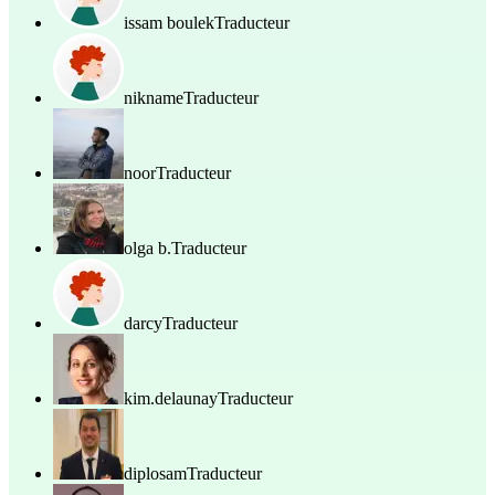
issam boulek
Traducteur
nikname
Traducteur
noor
Traducteur
olga b.
Traducteur
darcy
Traducteur
kim.delaunay
Traducteur
diplosam
Traducteur