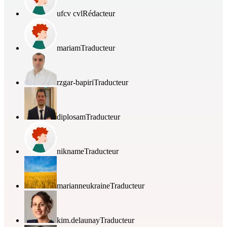
ufcv cvl
Rédacteur
mariam
Traducteur
rzgar-bapiri
Traducteur
diplosam
Traducteur
nikname
Traducteur
marianneukraine
Traducteur
kim.delaunay
Traducteur