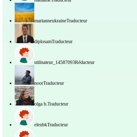
marianneukraine
Traducteur
diplosam
Traducteur
utilisateur_14587093
Rédacteur
noor
Traducteur
olga b.
Traducteur
elenbk
Traducteur